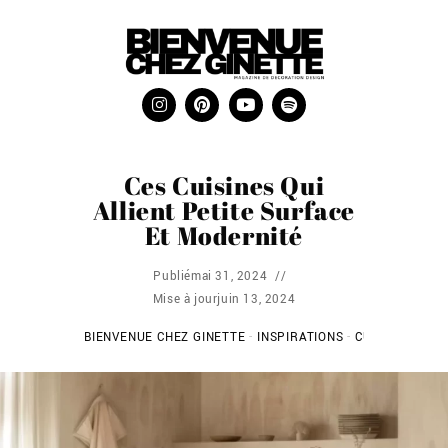
Ces Cuisines Qui
Allient Petite Surface
Et Modernité
Publié
mai 31, 2024
Mise à jour
juin 13, 2024
BIENVENUE CHEZ GINETTE
-
INSPIRATIONS
-
CUISINE
-
CES 